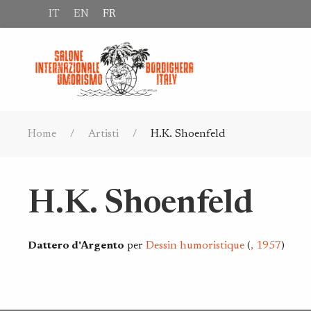
IT
EN
FR
Home
Artisti
H.K. Shoenfeld
H.K. Shoenfeld
Dattero d'Argento
per
Dessin humoristique
(
, 1957
)