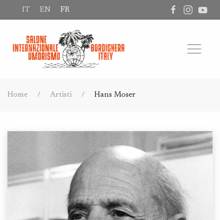
IT
EN
FR
Home
Artisti
Hans Moser