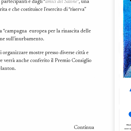
 partecipanti e dagli “
amici del Salone
”, una
Benigni riceve la
a e che costituisce l'esercito di “riserva”
assegnazione oro d
luglio andare avan
lla “campagna
europea per la rinascita delle
Quest’anno l'aspe
ione sull'inurbamento.
di 40 cittadini j
televisivo organi
 organizzare mostre presso diverse città e
rivista umoristica
e verrà anche conferito il Premio Consiglio
elanton.
La sera del 30 lu
Arbore, Luciano 
della biografia d
La serata finale 
musiche di Vivald
sul palco il trio
Continua