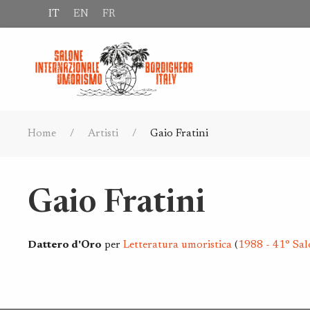
IT
EN
FR
Home
Artisti
Gaio Fratini
Gaio Fratini
Dattero d'Oro
per
Letteratura umoristica
(
1988 - 41° Sal