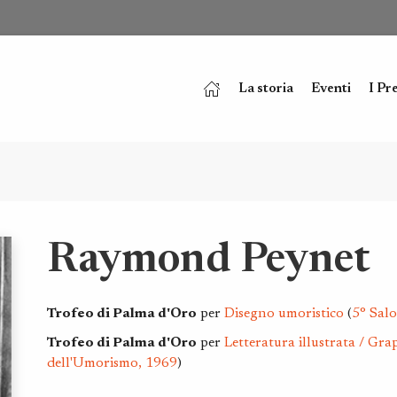
La storia
Eventi
I Pr
Raymond Peynet
Trofeo di Palma d'Oro
per
Disegno umoristico
(
5° Sal
Trofeo di Palma d'Oro
per
Letteratura illustrata / Gra
dell'Umorismo, 1969
)