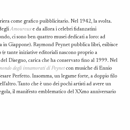
carriera come grafico puibblicitario. Nel 1942, la svolta.
degli
Amoureux
e da allora i celebri fidanzatini
ondo, ci sono ben quattro musei dedicati a loro: ad
 in Giappone). Raymond Peynet pubblica libri, esibisce
o (e tante iniziative editoriali nascono proprio a
 del Disegno, carica che ha conservato fino al 1999. Nel
l mondo degli innamorati di Peynet
con musiche di Ennio
Cesare Perfetto. Insomma, un legame forte, a doppio filo
ell'altro. Tanto che è uno dei pochi artisti ad avere un
regola, il manifesto emblematico del XXmo anniversario