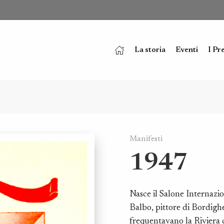
La storia
Eventi
I Pr
Manifesti
1947
Nasce il Salone Internazi
Balbo, pittore di Bordigher
frequentavano la Riviera