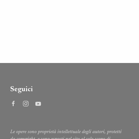
Seguici
Le opere sono proprietà intellettuale degli autori, protetti
da copyright, e sono esposti nel sito al solo scopo di