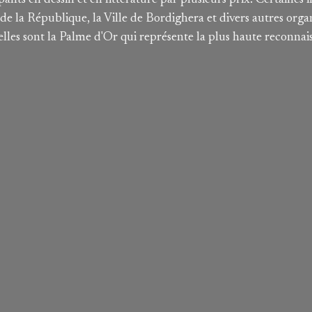
ants en dessin et en littérature par plusieurs prix. Certaines i
e la République, la Ville de Bordighera et divers autres orga
lles sont la Palme d'Or qui représente la plus haute reconnais