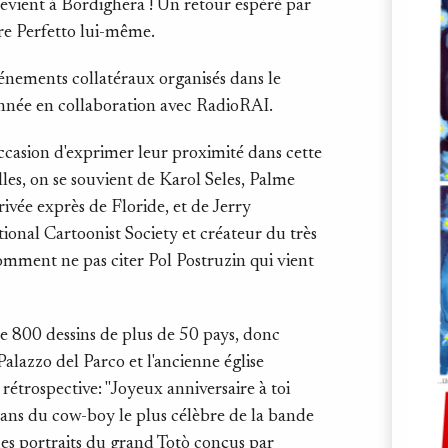
 revient à Bordighera ! Un retour espéré par
are Perfetto lui-même.
vénements collatéraux organisés dans le
année en collaboration avec RadioRAI.
ccasion d'exprimer leur proximité dans cette
lles, on se souvient de Karol Seles, Palme
ivée exprès de Floride, et de Jerry
onal Cartoonist Society et créateur du très
comment ne pas citer Pol Postruzin qui vient
e 800 dessins de plus de 50 pays, donc
Palazzo del Parco et l'ancienne église
rétrospective: "Joyeux anniversaire à toi
e ans du cow-boy le plus célèbre de la bande
ues portraits du grand Totò conçus par