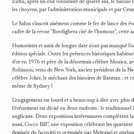
Enfin, après un exil volontaire de quatre ans, le Salone
les citoyens, par l'administration municipale et par Ces
Le Salon s'inscrit aisément comme le fer de lance des é
cadre de la revue "Bordighera cité de l'humour", cette 
Humoristes et amis de longue date n'ont pas manqué l'o
édition spéciale. Outre les présences historiques habitue
d'or en 1976 et père de la désormais célèbre Monica, arr
Robinson, venu de New York, ancien président de la Nati
célèbre Joker, le méchant des histoires de Batman ; et 
même de Sydney !
L'engagement est lourd et a beaucoup à dire avec plus d
l'événement est divisé en deux endroits : le traditionnel 
anglicane. Deux expositions intéressantes complètent la 
aussi, Cocco Bill", une exposition célébrant les quarant
dessinée de Jacovitti et organisée par Melegari et quelq