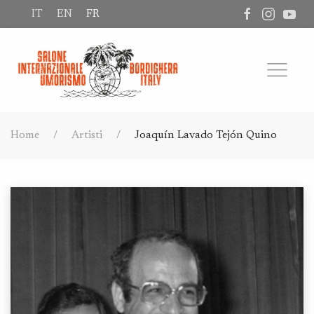
IT
EN
FR
Home
Artisti
Joaquín Lavado Tejón Quino