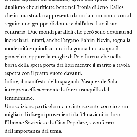
dualismo che si riflette bene nell’ironia di Jeno Dallos
Cr
che in una strada rappresenta da un lato un uomo con al
u
seguito uno gruppo di donne e dall’altro lato il suo
O
contrario. Due mondi paralleli che però sono destinati ad
r
incrociarsi. Infatti, anche l’afgano Rahim Nevin, sogna la
“d
modernità e quindi accorcia la gonna fino a sopra il
te
ginocchio, oppure la moglie di Petr Jurena che nella
me
borsa della spesa porta dei libri mentre il marito a tavola
aspetta con il piatto vuoto davanti.
Infine, il manifesto dello spagnolo Vasquez de Sola
interpreta efficacemente la forza tranquilla del
femminismo.
Una edizione particolarmente interessante con circa un
migliaio di disegni provenienti da 34 nazioni incluso
l’Unione Sovietica e la Cina Popolare, a conferma
dell’importanza del tema.