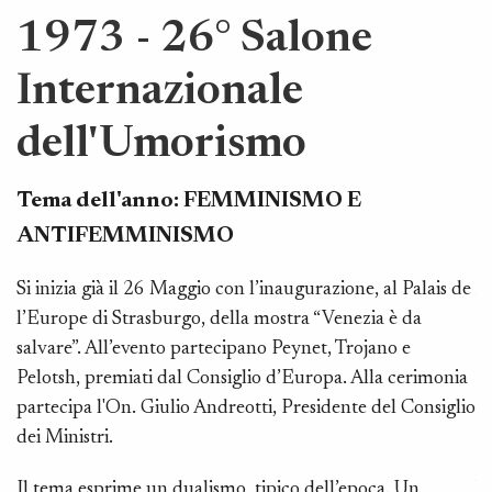
1973 - 26° Salone
Internazionale
dell'Umorismo
Tema dell'anno:
FEMMINISMO E
ANTIFEMMINISMO
Si inizia già il 26 Maggio con l’inaugurazione, al Palais de
A
l’Europe di Strasburgo, della mostra “Venezia è da
as
salvare”. All’evento partecipano Peynet, Trojano e
It
Pelotsh, premiati dal Consiglio d’Europa. Alla cerimonia
Tu
partecipa l'On. Giulio Andreotti, Presidente del Consiglio
ag
dei Ministri.
co
Il tema esprime un dualismo, tipico dell’epoca. Un
V